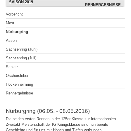
SAISON 2019
OSCHERSLEBEN (AUGUST)
OSCHERSLEBEN (ADRIAN)
RENNERGEBNISSE
RENNERGEBNISSE
OSCHERSLEBEN
FREIBERG (JULI)
WITTGENBORN
BOPFINGEN
BOPFINGEN
Vorbericht
SACHSENRING (ADRIAN)
WITTGENBORN (JULI)
HOCKENHEIMRING
HOCKENHEIMRING
WACKERSDORF
GEESTHACHT
BOPFINGEN
Most
RENNERGEBNISSE
RENNERGEBNISSE
RENNERGEBNISSE
GEROLZHOFEN
SACHSENRING
SACHSENRING
GEESTHACHT
Nürburgring
WACKERSDORF
BERNSGRÜN
CHEB
CHEB
Assen
WITTGENBORN (SEPT.)
RENNERGEBNISSE
WACKERSDORF
SACHSENRING
Sachsenring (Juni)
RENNERGEBNISSE
RENNERGEBNISSE
KÖLN
Sachsenring (Juli)
RENNERGEBNISSE
Schleiz
Oschersleben
Hockenheimring
Rennergebnisse
Nürburgring (06.05. - 08.05.2016)
Die beiden ersten Rennen in der 125er Klasse zur Internationalen
Zweitakt Meisterschaft der IG Königsklasse sind nun bereits
Geschichte und für uns mit Höhen und Tiefen verbunden.