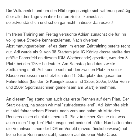
Die Vulkaneifel rund um den Nürburgring zeigte sich witterungsmäßig
über alle drei Tage von ihrer besten Seite - keinesfalls
selbstverständlich und schon gar nicht in dieser Jahreszeit!
Im freien Training am Freitag versuchte Adrian zunächst die für ihn
völlig neue Strecke kennenzulernen. Nach diversen
Abstimmungsarbeiten lief es dann im ersten Zeittraining bereits recht
gut. Adi wurde als 9. von 38 Startern (die IG Königsklasse stellte das
größte Fahrerfeld an diesem IDM-Wochenende) gezeitet, was den 3.
Platz bei den 125er bedeutete. Am Samstag fand das zweite
Zeittraining statt. Adi konnte sich auf den zweiten Platz in seiner
Klasse verbessern und letztlich den 11. Startplatz des gesamten
Fahrerfeldes (bei der IG Königsklasse sind 125er, 250er, 500er Renn-
und 250er Sportmaschinen gemeinsam am Start) einnehmen.
An diesem Tag stand nun auch das erste Rennen auf dem Plan. Der
Start gelang, na sagen wir mal "zufriedenstellend". Adi kämpfte sich
mit viel fahrerischem Einsatz nach vorn und nahm ab Mitte des
Rennens einen absolut sicheren 3. Platz in seiner Klasse ein, was
auch einen "Top-Ten“-Platz insgesamt bedeutet hätte. Nun hatten aber
die Verantwortlichen der IDM im Vorfeld (unverständlicherweise) auf
keine feste Rennrundenzahl, sondern auf die eher Moto-Cross-