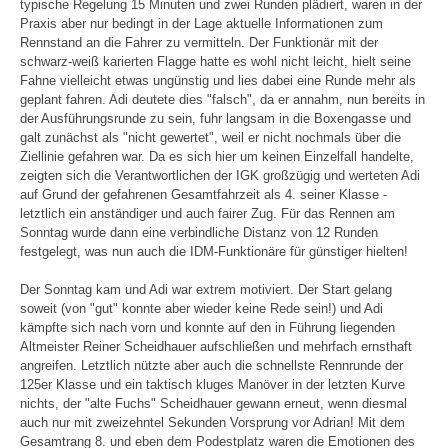
typische Regelung 15 Minuten und zwei Runden plädiert, waren in der
Praxis aber nur bedingt in der Lage aktuelle Informationen zum
Rennstand an die Fahrer zu vermitteln. Der Funktionär mit der
schwarz-weiß karierten Flagge hatte es wohl nicht leicht, hielt seine
Fahne vielleicht etwas ungünstig und lies dabei eine Runde mehr als
geplant fahren. Adi deutete dies "falsch", da er annahm, nun bereits in
der Ausführungsrunde zu sein, fuhr langsam in die Boxengasse und
galt zunächst als "nicht gewertet", weil er nicht nochmals über die
Ziellinie gefahren war. Da es sich hier um keinen Einzelfall handelte,
zeigten sich die Verantwortlichen der IGK großzügig und werteten Adi
auf Grund der gefahrenen Gesamtfahrzeit als 4. seiner Klasse -
letztlich ein anständiger und auch fairer Zug. Für das Rennen am
Sonntag wurde dann eine verbindliche Distanz von 12 Runden
festgelegt, was nun auch die IDM-Funktionäre für günstiger hielten!
Der Sonntag kam und Adi war extrem motiviert. Der Start gelang
soweit (von "gut" konnte aber wieder keine Rede sein!) und Adi
kämpfte sich nach vorn und konnte auf den in Führung liegenden
Altmeister Reiner Scheidhauer aufschließen und mehrfach ernsthaft
angreifen. Letztlich nützte aber auch die schnellste Rennrunde der
125er Klasse und ein taktisch kluges Manöver in der letzten Kurve
nichts, der "alte Fuchs" Scheidhauer gewann erneut, wenn diesmal
auch nur mit zweizehntel Sekunden Vorsprung vor Adrian! Mit dem
Gesamtrang 8. und eben dem Podestplatz waren die Emotionen des