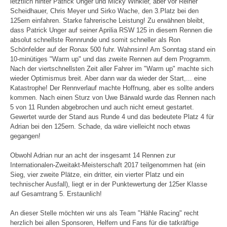
letztlich hinter Patrick Unger und Micky Winkler, aber vor Reiner
Scheidhauer, Chris Meyer und Sirko Wache, den 3.Platz bei den
125ern einfahren. Starke fahrerische Leistung! Zu erwähnen bleibt,
dass Patrick Unger auf seiner Aprilia RSW 125 in diesem Rennen die
absolut schnellste Rennrunde und somit schneller als Ron
Schönfelder auf der Ronax 500 fuhr. Wahnsinn! Am Sonntag stand ein
10-minütiges "Warm up" und das zweite Rennen auf dem Programm.
Nach der viertschnellsten Zeit aller Fahrer im "Warm up" machte sich
wieder Optimismus breit. Aber dann war da wieder der Start,... eine
Katastrophe! Der Rennverlauf machte Hoffnung, aber es sollte anders
kommen. Nach einen Sturz von Uwe Bärwald wurde das Rennen nach
5 von 11 Runden abgebrochen und auch nicht erneut gestartet.
Gewertet wurde der Stand aus Runde 4 und das bedeutete Platz 4 für
Adrian bei den 125ern. Schade, da wäre vielleicht noch etwas
gegangen!
Obwohl Adrian nur an acht der insgesamt 14 Rennen zur
Internationalen-Zweitakt-Meisterschaft 2017 teilgenommen hat (ein
Sieg, vier zweite Plätze, ein dritter, ein vierter Platz und ein
technischer Ausfall), liegt er in der Punktewertung der 125er Klasse
auf Gesamtrang 5. Erstaunlich!
An dieser Stelle möchten wir uns als Team "Hähle Racing" recht
herzlich bei allen Sponsoren, Helfern und Fans für die tatkräftige