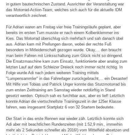
in gutem bautechnischen Zustand. Ausrichter der Veranstaltung war
das Motorrad-Action-Team, welches sich auch für die aktuelle IDM
verantwortlich zeichnet.
Für Adrian waren am Freitag vier freie Trainingsläufe geplant, aber
bereits im ersten Turn musste er nach einem Kolbenklemmer ins
Kies. Das Motorrad überschlug sich mehrfach und sah danach übel
aus. Adrian kam mit Prellungen davon, wobei der rechte Fuß
besonders in Mitleidenschaft gezogen wurde. Okay,... den braucht
man beim Fahren mit Linksschaltung zum Glück nicht so dringend.
Die Ersatzmaschine kam zum Einsatz, funktionierte aber analog zum
letzten Lauf auf dem Schleizer Dreieck noch immer nicht richtig. In
Folge wurde Adi nach jedem weiteren Training mittels
"Lumpensammler" in das Fahrerlager zurückgebracht,... ein Desaster!
Mit Hilfe von Tobias und Patrick Unger konnte das Sturzmotorrad bis
zum ersten Zeittraining am Samstag wieder notdürftig in Stand
gesetzt werden. Optisch sah es furchtbar aus, aber es lief! Letztlich
konnte Adrian die viertschnellste Trainingszeit in der 125er Klasse
fahren, was insgesamt Startplatz 6 von 32 Startern bedeutete.
Der Start in das erste Rennen war wieder zäh. Letztlich konnte sich
Adi aber mit beachtlichen Rundenzeiten (mit 1:52,9 min., immerhin
mehr als 2 Sekunden schneller als 2016!) vom Mittelfeld absetzen und