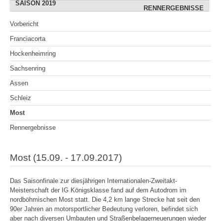
SAISON 2019
OSCHERSLEBEN (AUGUST)
OSCHERSLEBEN (ADRIAN)
RENNERGEBNISSE
RENNERGEBNISSE
OSCHERSLEBEN
FREIBERG (JULI)
WITTGENBORN
BOPFINGEN
BOPFINGEN
Vorbericht
SACHSENRING (ADRIAN)
WITTGENBORN (JULI)
HOCKENHEIMRING
HOCKENHEIMRING
WACKERSDORF
GEESTHACHT
BOPFINGEN
Franciacorta
RENNERGEBNISSE
RENNERGEBNISSE
RENNERGEBNISSE
GEROLZHOFEN
SACHSENRING
SACHSENRING
GEESTHACHT
Hockenheimring
WACKERSDORF
BERNSGRÜN
CHEB
CHEB
Sachsenring
WITTGENBORN (SEPT.)
RENNERGEBNISSE
WACKERSDORF
SACHSENRING
Assen
RENNERGEBNISSE
RENNERGEBNISSE
KÖLN
Schleiz
RENNERGEBNISSE
Most
Rennergebnisse
Most (15.09. - 17.09.2017)
Das Saisonfinale zur diesjährigen Internationalen-Zweitakt-
Meisterschaft der IG Königsklasse fand auf dem Autodrom im
nordböhmischen Most statt. Die 4,2 km lange Strecke hat seit den
90er Jahren an motorsportlicher Bedeutung verloren, befindet sich
aber nach diversen Umbauten und Straßenbelagerneuerungen wieder