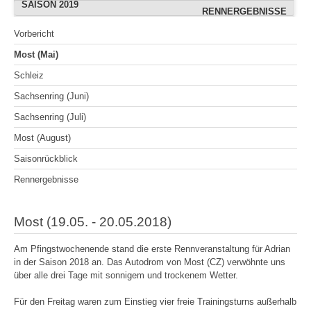
SAISON 2019
OSCHERSLEBEN (AUGUST)
OSCHERSLEBEN (ADRIAN)
RENNERGEBNISSE
RENNERGEBNISSE
OSCHERSLEBEN
FREIBERG (JULI)
WITTGENBORN
BOPFINGEN
BOPFINGEN
Vorbericht
SACHSENRING (ADRIAN)
WITTGENBORN (JULI)
HOCKENHEIMRING
HOCKENHEIMRING
WACKERSDORF
GEESTHACHT
BOPFINGEN
Most (Mai)
RENNERGEBNISSE
RENNERGEBNISSE
RENNERGEBNISSE
GEROLZHOFEN
SACHSENRING
SACHSENRING
GEESTHACHT
Schleiz
WACKERSDORF
BERNSGRÜN
CHEB
CHEB
Sachsenring (Juni)
WITTGENBORN (SEPT.)
RENNERGEBNISSE
WACKERSDORF
SACHSENRING
Sachsenring (Juli)
RENNERGEBNISSE
RENNERGEBNISSE
KÖLN
Most (August)
RENNERGEBNISSE
Saisonrückblick
Rennergebnisse
Most (19.05. - 20.05.2018)
Am Pfingstwochenende stand die erste Rennveranstaltung für Adrian
in der Saison 2018 an. Das Autodrom von Most
(CZ)
verwöhnte uns
über alle drei Tage mit sonnige
m
und
trockene
m
Wetter.
Für den Freitag waren zum Einstieg vier freie Trainingsturns außerhalb