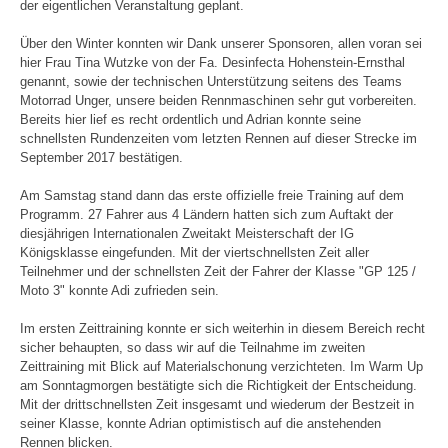
der eigentlichen Veranstaltung geplant.
Über den Winter konnten wir Dank unserer Sponsoren, allen
voran
sei
hier Frau Tina Wutzke von der Fa. Desinfecta Hohenstein-Ernsthal
genannt, sowie der technischen Unterstützung seitens des Teams
Motorrad Unger, unsere beiden Rennmaschinen sehr gut vorbereiten.
Bereits hier lief es recht ordentlich und Adrian konnte seine
schnellsten Rundenzeiten vom letzten Rennen auf dieser Strecke im
September 2017 bestätigen.
Am Samstag stand dann das erste offizielle freie Training auf dem
Programm. 27 Fahrer aus 4 Ländern hatten sich zum Auftakt der
diesjährigen Internationalen Zweitakt Meisterschaft der IG
Königsklasse eingefunden. Mit der viertschnellsten Zeit aller
Teilnehmer und der schnellsten Zeit der Fahrer der Klasse "GP 125 /
Moto 3" konnte Adi zufrieden sein.
Im ersten Zeittraining konnte er sich weiterhin in diesem Bereich recht
sicher behaupten, so dass wir auf die Teilnahme im zweiten
Zeittraining mit Blick auf Materialschonung verzichteten. Im Warm Up
am Sonntagmorgen bestätigte sich die Richtigkeit der Entscheidung.
Mit der drittschnellsten Zeit insgesamt und wiederum der Bestzeit in
seiner Klasse, konnte Adrian optimistisch
auf
die anstehenden
Rennen blicken.