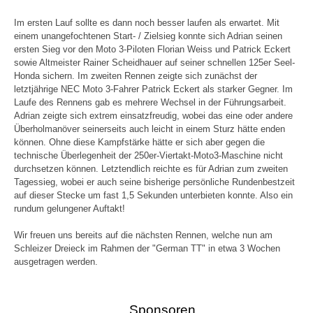
Im ersten Lauf sollte es dann noch besser laufen als erwartet. Mit
einem unangefochtenen Start- / Zielsieg konnte sich Adrian seinen
ersten Sieg vor den Moto 3-Piloten Florian Weiss und Patrick Eckert
sowie Altmeister Rainer Scheidhauer auf seiner schnellen 125er Seel-
Honda sichern. Im zweiten Rennen zeigte sich zunächst der
letz
t
jährige NEC Moto 3-Fahrer Patrick Eckert als starker Gegner. Im
Laufe des Rennens gab es
mehrere
Wechsel in der Führungsarbeit.
Adrian zeigte sich extrem einsatzfreudig, wobei das eine oder andere
Überholmanöver seinerseits auch leicht in einem Sturz hätte enden
können. Ohne diese Kampfstärke hätte er sich aber gegen die
technische Überlegenheit der 250er-Viertakt-Moto3-Maschine nicht
durchsetzen können.
Letztendlich
reichte es für Adrian zum zweiten
Tagessieg, wobei er auch seine bisherige persönliche Rundenbestzeit
auf dieser Stecke um fast 1,5 Sekunden unterbieten konnte. Also ein
rundum gelungener Auftakt!
Wir freuen uns bereits auf die nächsten Rennen, welche nun am
Schleizer Dreieck im Rahmen der "German TT" in etwa 3 Wochen
ausgetragen werden.
Sponsoren