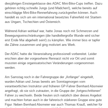
diesjährigen Einsteigerklasse des ADAC Mini-Bike-Cups treffen. Dazu
gehören richtig schnelle Jungs (und Mädchen!), welche bereits auf
einschlägige Mini-Bike-Rennerfahrung zurückgreifen können. Auch
handelt es sich um ein international besetztes Fahrerfeld mit Startern
aus Ungarn, Tschechien und Österreich.
Während Adrian wohlauf war, hatte Jonas noch mit Schmerzen und
Bewegungseinschränkungen (die handtellergroße Wunde wird sicher
erst Ende Mai abgeheilt sein!) zu kämpfen. Wie immer biss er tapfer
die Zähne zusammen und ging motiviert ans Werk.
Der ADAC hatte die Veranstaltung professionell vorbereitet. Leider
erschien aber der vorgesehene Rennarzt nicht vor Ort und somit
mussten einige organisatorischen Veränderungen vorgenommen
werden.
Am Samstag noch in der Fahrergruppe der „Anfänger“ eingeteilt,
wurden Adrian und Jonas bereits am Sonntagmorgen vom
verantwortlichen Instruktor und früheren GP-Fahrer Bernhard Absmeier
angefragt, ob sie sich zutrauten, in die Gruppe der „fortgeschrittenen“
Fahrer zu wechseln. Beide freuten sich natürlich über dieses Angebot
und machten fortan auch in der fahrerisch stärkeren Gruppe eine gute
Figur. Neben Bernhard Absmeier war auch Thomas Krauß, welcher für