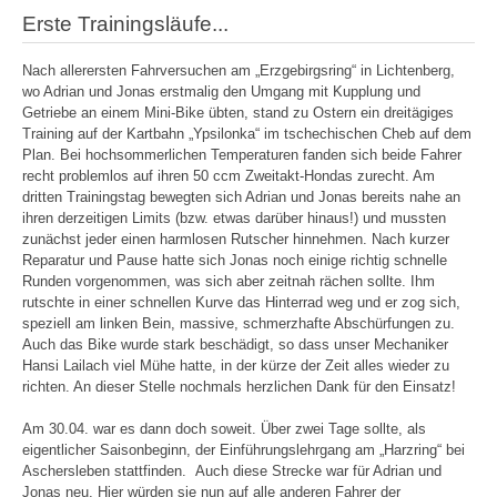
Erste Trainingsläufe...
Nach allerersten Fahrversuchen am „Erzgebirgsring“ in Lichtenberg,
wo Adrian und Jonas erstmalig den Umgang mit Kupplung und
Getriebe an einem Mini-Bike übten, stand zu Ostern ein dreitägiges
Training auf der Kartbahn „Ypsilonka“ im tschechischen Cheb auf dem
Plan. Bei hochsommerlichen Temperaturen fanden sich beide Fahrer
recht problemlos auf ihren 50 ccm Zweitakt-Hondas zurecht. Am
dritten Trainingstag bewegten sich Adrian und Jonas bereits nahe an
ihren derzeitigen Limits (bzw. etwas darüber hinaus!) und mussten
zunächst jeder einen harmlosen Rutscher hinnehmen. Nach kurzer
Reparatur und Pause hatte sich Jonas noch einige richtig schnelle
Runden vorgenommen, was sich aber zeitnah rächen sollte. Ihm
rutschte in einer schnellen Kurve das Hinterrad weg und er zog sich,
speziell am linken Bein, massive, schmerzhafte Abschürfungen zu.
Auch das Bike wurde stark beschädigt, so dass unser Mechaniker
Hansi Lailach viel Mühe hatte, in der kürze der Zeit alles wieder zu
richten. An dieser Stelle nochmals herzlichen Dank für den Einsatz!
Am 30.04. war es dann doch soweit. Über zwei Tage sollte, als
eigentlicher Saisonbeginn, der Einführungslehrgang am „Harzring“ bei
Aschersleben stattfinden. Auch diese Strecke war für Adrian und
Jonas neu. Hier würden sie nun auf alle anderen Fahrer der