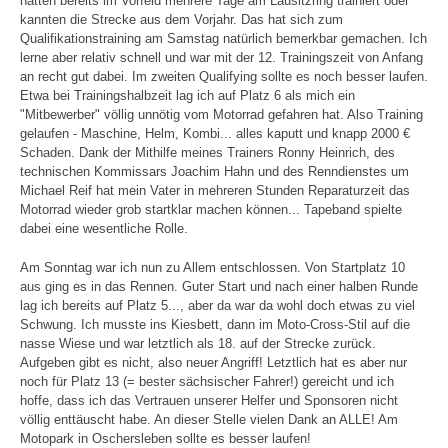
hatten bereits im Vorfeld mehrere Tage am Lausitzring trainiert oder
kannten die Strecke aus dem Vorjahr. Das hat sich zum
Qualifikationstraining am Samstag natürlich bemerkbar gemachen. Ich
lerne aber relativ schnell und war mit der 12. Trainingszeit von Anfang
an recht gut dabei. Im zweiten Qualifying sollte es noch besser laufen.
Etwa bei Trainingshalbzeit lag ich auf Platz 6 als mich ein
"Mitbewerber" völlig unnötig vom Motorrad gefahren hat. Also Training
gelaufen - Maschine, Helm, Kombi... alles kaputt und knapp 2000 €
Schaden. Dank der Mithilfe meines Trainers Ronny Heinrich, des
technischen Kommissars Joachim Hahn und des Renndienstes um
Michael Reif hat mein Vater in mehreren Stunden Reparaturzeit das
Motorrad wieder grob startklar machen können... Tapeband spielte
dabei eine wesentliche Rolle.
Am Sonntag war ich nun zu Allem entschlossen. Von Startplatz 10
aus ging es in das Rennen. Guter Start und nach einer halben Runde
lag ich bereits auf Platz 5..., aber da war da wohl doch etwas zu viel
Schwung. Ich musste ins Kiesbett, dann im Moto-Cross-Stil auf die
nasse Wiese und war letztlich als 18. auf der Strecke zurück.
Aufgeben gibt es nicht, also neuer Angriff! Letztlich hat es aber nur
noch für Platz 13 (= bester sächsischer Fahrer!) gereicht und ich
hoffe, dass ich das Vertrauen unserer Helfer und Sponsoren nicht
völlig enttäuscht habe. An dieser Stelle vielen Dank an ALLE! Am
Motopark in Oschersleben sollte es besser laufen!