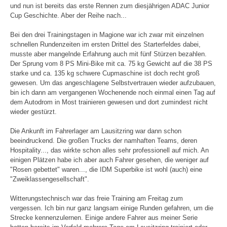
und nun ist bereits das erste Rennen zum diesjährigen ADAC Junior
Cup Geschichte. Aber der Reihe nach...
Bei den drei Trainingstagen in Magione war ich zwar mit einzelnen
schnellen Rundenzeiten im ersten Drittel des Starterfeldes dabei,
musste aber mangelnde Erfahrung auch mit fünf Stürzen bezahlen.
Der Sprung vom 8 PS Mini-Bike mit ca. 75 kg Gewicht auf die 38 PS
starke und ca. 135 kg schwere Cupmaschine ist doch recht groß
gewesen. Um das angeschlagene Selbstvertrauen wieder aufzubauen,
bin ich dann am vergangenen Wochenende noch einmal einen Tag auf
dem Autodrom in Most trainieren gewesen und dort zumindest nicht
wieder gestürzt.
Die Ankunft im Fahrerlager am Lausitzring war dann schon
beeindruckend. Die großen Trucks der namhaften Teams, deren
Hospitality..., das wirkte schon alles sehr professionell auf mich. An
einigen Plätzen habe ich aber auch Fahrer gesehen, die weniger auf
"Rosen gebettet" waren..., die IDM Superbike ist wohl (auch) eine
"Zweiklassengesellschaft".
Witterungstechnisch war das freie Training am Freitag zum
vergessen. Ich bin nur ganz langsam einige Runden gefahren, um die
Strecke kennenzulernen. Einige andere Fahrer aus meiner Serie