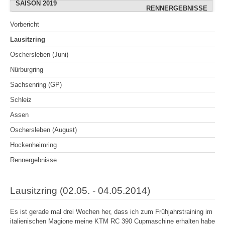
SAISON 2019
OSCHERSLEBEN (AUGUST)
OSCHERSLEBEN (ADRIAN)
RENNERGEBNISSE
RENNERGEBNISSE
OSCHERSLEBEN
FREIBERG (JULI)
WITTGENBORN
BOPFINGEN
BOPFINGEN
Vorbericht
SACHSENRING (ADRIAN)
WITTGENBORN (JULI)
HOCKENHEIMRING
HOCKENHEIMRING
WACKERSDORF
GEESTHACHT
BOPFINGEN
Lausitzring
RENNERGEBNISSE
RENNERGEBNISSE
RENNERGEBNISSE
GEROLZHOFEN
SACHSENRING
SACHSENRING
GEESTHACHT
Oschersleben (Juni)
WACKERSDORF
BERNSGRÜN
CHEB
CHEB
Nürburgring
WITTGENBORN (SEPT.)
RENNERGEBNISSE
WACKERSDORF
SACHSENRING
Sachsenring (GP)
RENNERGEBNISSE
RENNERGEBNISSE
KÖLN
Schleiz
RENNERGEBNISSE
Assen
Oschersleben (August)
Hockenheimring
Rennergebnisse
Lausitzring (02.05. - 04.05.2014)
Es ist gerade mal drei Wochen her, dass ich zum Frühjahrstraining im
italienischen Magione meine KTM RC 390 Cupmaschine erhalten habe